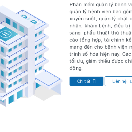
Phần mềm quản lý bệnh v
quản lý bệnh viện bao gồm
xuyên suốt, quản lý chặt 
nhận, khám bệnh, điều trị 
sàng, phẩu thuật thủ thuật,
cáo tổng hợp, tài chính k
mang đến cho bệnh viện m
trình số hóa hiện nay. Cá
tối ưu, giảm thiểu được ch
động.
Chi tiết
Liên hệ