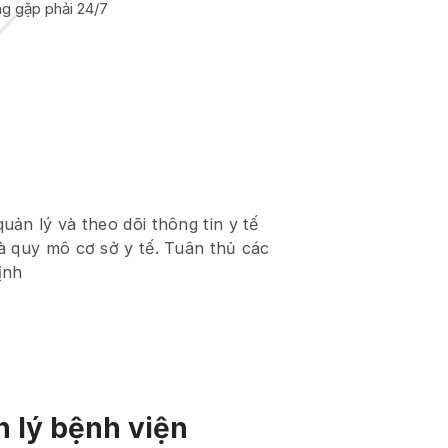
g gặp phải 24/7
uản lý và theo dõi thông tin y tế
và quy mô cơ sở y tế. Tuân thủ các
ịnh
 lý bệnh viện