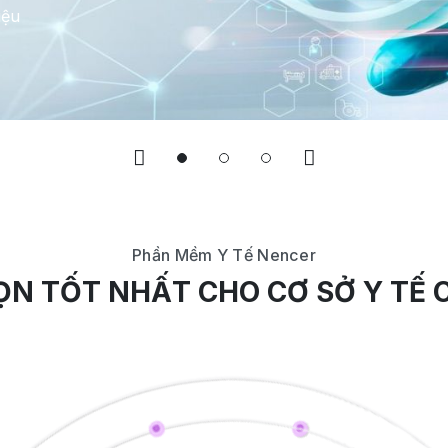
c
iệu
iệu
Phần Mềm Y Tế Nencer
ỌN TỐT NHẤT CHO CƠ SỞ Y TẾ 