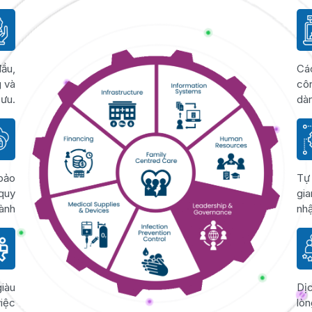
ầu,
Cá
g và
cô
 ưu.
dàn
 bảo
Tự 
 quy
gia
ành
nhậ
giàu
Dịc
việc
lòn