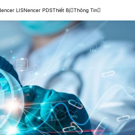
encer LIS
Nencer PDS
Thiết Bị
Thông Tin