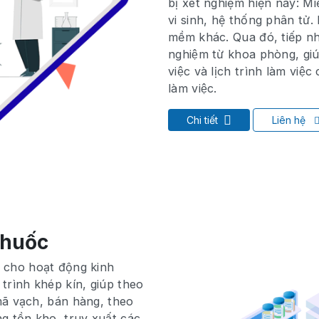
bị xét nghiệm hiện nay: Mi
vi sinh, hệ thống phân tử. Ph
mềm khác. Qua đó, tiếp nhậ
nghiệm từ khoa phòng, giú
việc và lịch trình làm việc
làm việc.
Chi tiết
Liên hệ
thuốc
n cho hoạt động kinh
trình khép kín, giúp theo
mã vạch, bán hàng, theo
g tồn kho, truy xuất các