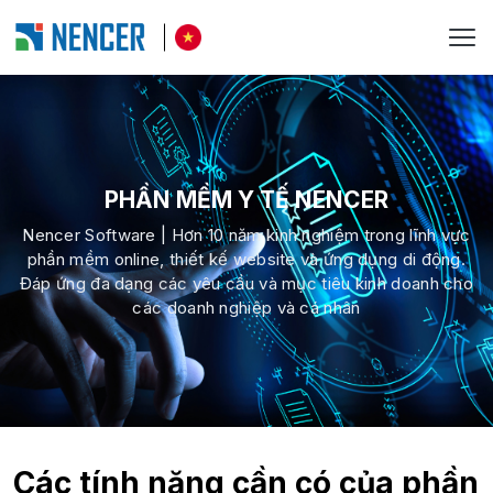
PHẦN MỀM Y TẾ NENCER
Nencer Software | Hơn 10 năm kinh nghiệm trong lĩnh vực
phần mềm online, thiết kế website và ứng dụng di động.
Đáp ứng đa dạng các yêu cầu và mục tiêu kinh doanh cho
các doanh nghiệp và cá nhân
Các tính năng cần có của phần