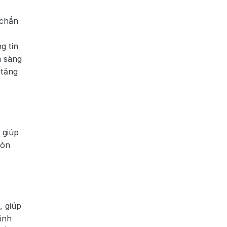
 chẩn
g tin
m sàng
 tăng
 giúp
còn
, giúp
inh