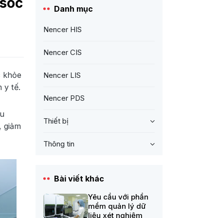
 sóc
Danh mục
Nencer HIS
Nencer CIS
c khỏe
Nencer LIS
 y tế.
Nencer PDS
ếu
Thiết bị
, giảm
Thông tin
Bài viết khác
Yêu cầu với phần
mềm quản lý dữ
liệu xét nghiệm