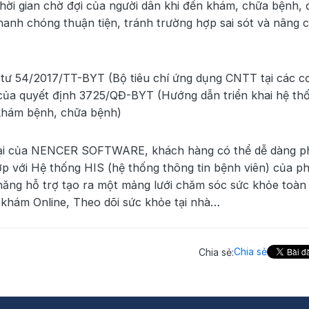
hời gian chờ đợi của người dân khi đến khám, chữa bệnh,
hanh chóng thuận tiện, tránh trường hợp sai sót và nâng 
g tư 54/2017/TT-BYT (Bộ tiêu chí ứng dụng CNTT tại các c
của quyết định 3725/QĐ-BYT (Hướng dẫn triển khai hệ th
ở khám bệnh, chữa bệnh)
n đại của NENCER SOFTWARE, khách hàng có thể dễ dàng p
hợp với Hệ thống HIS (hệ thống thông tin bệnh viên) của p
ăng hỗ trợ tạo ra một mảng lưới chăm sóc sức khỏe toàn 
h khám Online, Theo dõi sức khỏe tại nhà…
Chia sẻ
Chia sẻ: