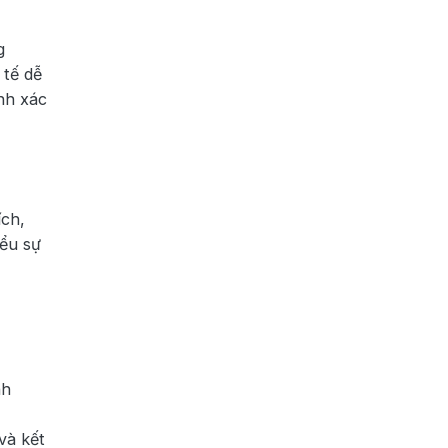
g
 tế dễ
ính xác
ích,
iểu sự
nh
và kết