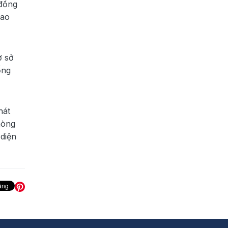
 đồng
cao
ơ sở
ống
hát
hòng
diện