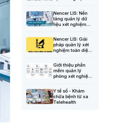
Nencer LIS: Nền
tảng quản lý dữ
liệu xét nghiệm
tiên tiến
Nencer LIS: Giải
pháp quản lý xét
nghiệm toàn diện
từ Nencer
Software
Giới thiệu phần
mềm quản lý
phòng xét nghiệm
Nencer LIS
Y tế số - Khám
chữa bệnh từ xa
Telehealth