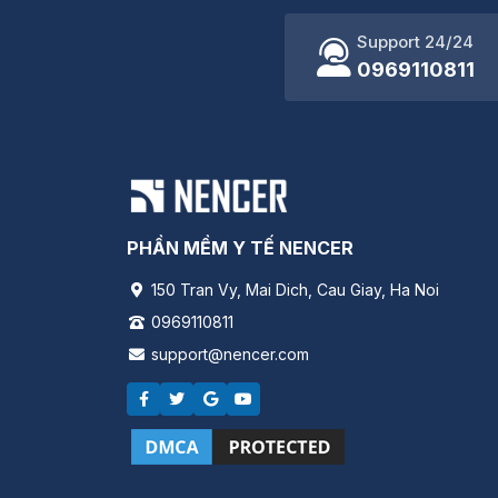
Support 24/24
0969110811
PHẦN MỀM Y TẾ NENCER
150 Tran Vy, Mai Dich, Cau Giay, Ha Noi
0969110811
support@nencer.com