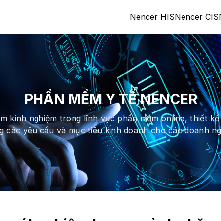
Nencer HIS
Nencer CIS
PHẦN MỀM Y TẾ NENCER
 kinh nghiệm trong lĩnh vực phần mềm online, thiết kế
g các yêu cầu và mục tiêu kinh doanh cho các doanh ng