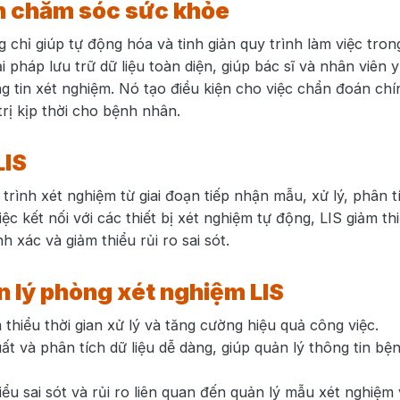
nh chăm sóc sức khỏe
 chỉ giúp tự động hóa và tinh giản quy trình làm việc tron
pháp lưu trữ dữ liệu toàn diện, giúp bác sĩ và nhân viên y
ng tin xét nghiệm. Nó tạo điều kiện cho việc chẩn đoán ch
rị kịp thời cho bệnh nhân.
LIS
trình xét nghiệm từ giai đoạn tiếp nhận mẫu, xử lý, phân t
ệc kết nối với các thiết bị xét nghiệm tự động, LIS giảm th
 xác và giảm thiểu rủi ro sai sót.
 lý phòng xét nghiệm LIS
m thiểu thời gian xử lý và tăng cường hiệu quả công việc.
uất và phân tích dữ liệu dễ dàng, giúp quản lý thông tin bệ
iểu sai sót và rủi ro liên quan đến quản lý mẫu xét nghiệm 