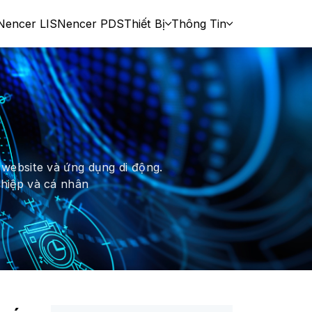
Nencer LIS
Nencer PDS
Thiết Bị
Thông Tin
 website và ứng dụng di động.
hiệp và cá nhân