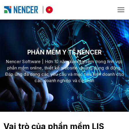
PHẦN MỀM Y TẾ NENCER
Nencer Software | Hơn 10 năm kinh nghiệm trong lĩnh vực
phần mềm online, thiết kế website và ứng dụng di động.
Đáp ứng đa dạng các yêu cầu và mục tiêu kinh doanh cho
các doanh nghiệp và cá nhân
Vai trò của phần mềm LIS